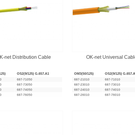
K-net Distribution Cable
OK-net Universal Cabl
125)
OS2(9/125) G.657.A1
OM3(50/125)
OS2(9/125) G.657.
0
687-71050
687-21010
687-71010
0
687-73050
687-23010
687-73010
0
687-74050
687-24010
687-74010
0
687-76050
687-26010
687-76010