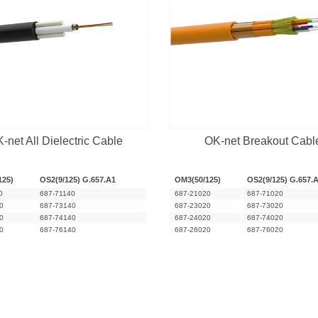
-net All Dielectric Cable
OK-net Breakout Cabl
125)
OS2(9/125) G.657.A1
OM3(50/125)
OS2(9/125) G.657.
0
687-71140
687-21020
687-71020
0
687-73140
687-23020
687-73020
0
687-74140
687-24020
687-74020
0
687-76140
687-26020
687-76020