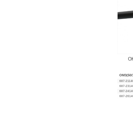
OK
OM3(50/
687-2114
687-2314
687-2414
687-2614