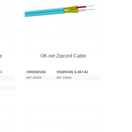
e
OK-net Zipcord Cable
A1
OM3(50/125)
OS2(9/125) G.657.A1
687-20000
687-70000