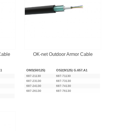
Cable
OK-net Outdoor Armor Cable
A1
OM3(50/125)
OS2(9/125) G.657.A1
687-21130
687-71130
687-23130
687-73130
687-24130
687-74130
687-26130
687-76130