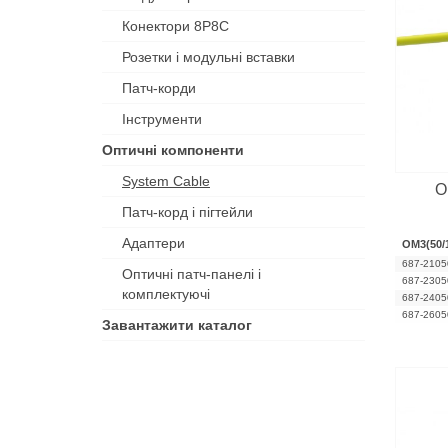
Конектори 8P8C
Розетки і модульні вставки
Патч-корди
Інструменти
Оптичні компоненти
System Cable
O
Патч-корд і пігтейли
Адаптери
OM3(50/
687-2105
Оптичні патч-панелі і
687-2305
комплектуючі
687-2405
687-2605
Завантажити каталог