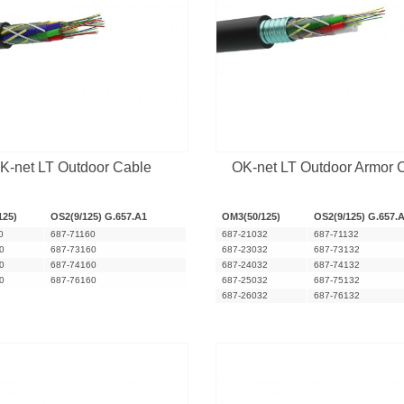
K-net LT Outdoor Cable
OK-net LT Outdoor Armor 
125)
OS2(9/125) G.657.A1
OM3(50/125)
OS2(9/125) G.657.
0
687-71160
687-21032
687-71132
0
687-73160
687-23032
687-73132
0
687-74160
687-24032
687-74132
0
687-76160
687-25032
687-75132
687-26032
687-76132