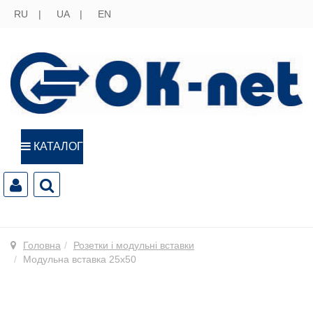
RU
UA
EN
КАТАЛОГ
Головна
Розетки і модульні вставки
Модульна вставка 25х50