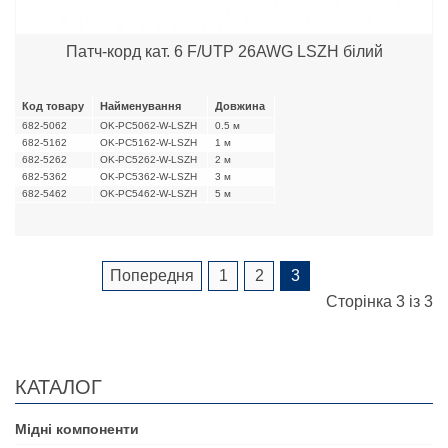
Патч-корд кат. 6 F/UTP 26AWG LSZH білий
Код товару
Найменування
Довжина
682-5062
OK-PC5062-W-LSZH
0.5 м
682-5162
OK-PC5162-W-LSZH
1 м
682-5262
OK-PC5262-W-LSZH
2 м
682-5362
OK-PC5362-W-LSZH
3 м
682-5462
OK-PC5462-W-LSZH
5 м
Попередня
1
2
3
Сторінка 3 із 3
КАТАЛОГ
Мідні компоненти