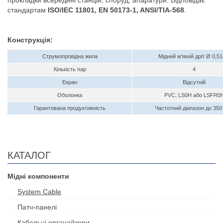
стандартам
ISO/IEC 11801, EN 50173-1, ANSI/TIA-568
.
Конструкція:
Струмопровідна жила
Мідний м'який дріт Ø 0,5
Кількість пар
4
Екран
Відсутній
Оболонка
PVC, LS0H або LSFR0
Гарантована продуктивність
Частотний діапазон до 350
КАТАЛОГ
Мідні компоненти
System Cable
Патч-панелі
Кабельні органайзери