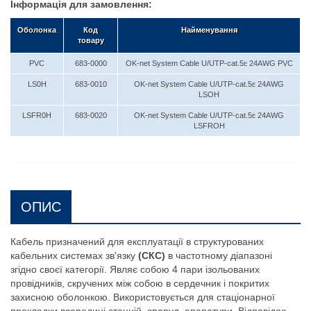
Інформація для замовлення:
Оболонка
Код
Найменування
товару
PVC
683-0000
OK-net System Cable U/UTP-cat.5
E
24AWG PVC
LS0H
683-0010
OK-net System Cable U/UTP-cat.5
E
24AWG
LSOH
LSFR0H
683-0020
OK-net System Cable U/UTP-cat.5
E
24AWG
LSFROH
ОПИС
Кабель призначений для експлуатації в структурованих
кабельних системах зв'язку
(СКС)
в частотному діапазоні
згідно своєї категорії. Являє собою 4 пари ізольованих
провідників, скручених між собою в сердечник і покритих
захисною оболонкою. Використовується для стаціонарної
прокладки всередині станцій, споруд, апаратури. Відповідає