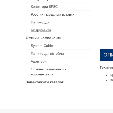
Конектори 8P8C
Розетки і модульні вставки
Патч-корди
Інструменти
Оптичні компоненти
System Cable
Патч-корд і пігтейли
ОП
Адаптери
Технічн
Оптичні патч-панелі і
комплектуючі
Б
В
Завантажити каталог