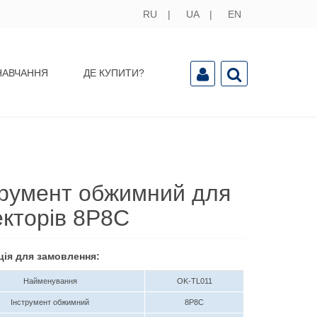
RU
UA
EN
НАВЧАННЯ
ДЕ КУПИТИ?
трумент обжимний для
екторів 8P8C
ція для замовлення:
Найменування
OK-TL011
Інструмент обжимний
8P8C