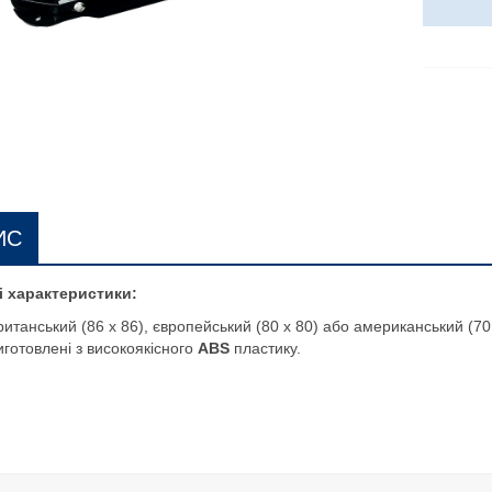
ИС
і характеристики:
ританський (86 x 86), європейський (80 x 80) або американський (70
иготовлені з високоякісного
ABS
пластику.