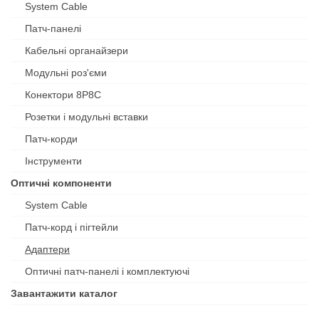
System Cable
Патч-панелі
Кабельні органайзери
Модульні роз'єми
Конектори 8P8C
Розетки і модульні вставки
Патч-корди
Інструменти
Оптичні компоненти
System Cable
Патч-корд і пігтейли
Адаптери
Оптичні патч-панелі і комплектуючі
Завантажити каталог