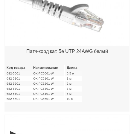
Патч-корд кат. 5е UTP 24AWG белый
Код товара
Наименование
Длина
682-5001
OK-PC5001-W
0.5 м
682-5101
OK-PC5101-W
1 м
682-5201
OK-PC5201-W
2 м
682-5301
OK-PC5301-W
3 м
682-5401
OK-PC5401-W
5 м
682-5501
OK-PC5501-W
10 м