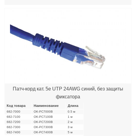
Патч-корд кат. 5е UTP 24AWG синий, без защиты
фиксатора
Код товара
Наименование
Длина
682-7000
OK-PC7000B
0.5 м
682-7100
OK-PC7100B
1 м
682-7200
OK-PC7200B
2 м
682-7300
OK-PC7300B
3 м
682-7400
OK-PC7400B
5 м