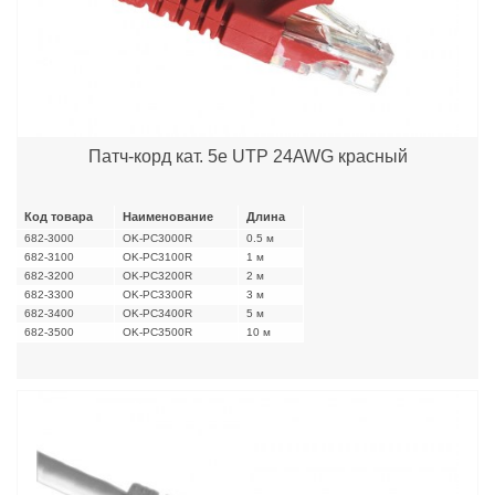
Патч-корд кат. 5е UTP 24AWG красный
Код товара
Наименование
Длина
682-3000
OK-PC3000R
0.5 м
682-3100
OK-PC3100R
1 м
682-3200
OK-PC3200R
2 м
682-3300
OK-PC3300R
3 м
682-3400
OK-PC3400R
5 м
682-3500
OK-PC3500R
10 м