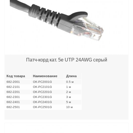
Патч-корд кат. 5е UTP 24AWG серый
Код товара
Наименование
Длина
682-2001
OK-PC2001G
0.5 м
682-2101
OK-PC2101G
1 м
682-2201
OK-PC2201G
2 м
682-2301
OK-PC2301G
3 м
682-2401
OK-PC2401G
5 м
682-2501
OK-PC2501G
10 м