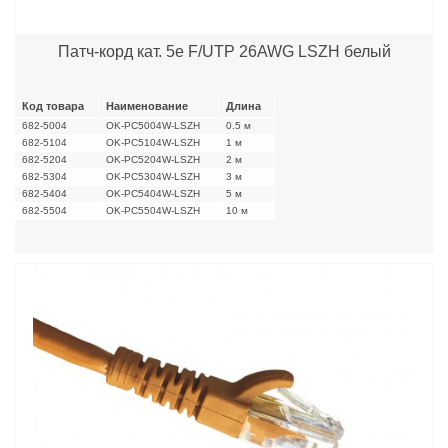
Патч-корд кат. 5е F/UTP 26AWG LSZH белый
Код товара
Наименование
Длина
682-5004
OK-PC5004W-LSZH
0.5 м
682-5104
OK-PC5104W-LSZH
1 м
682-5204
OK-PC5204W-LSZH
2 м
682-5304
OK-PC5304W-LSZH
3 м
682-5404
OK-PC5404W-LSZH
5 м
682-5504
OK-PC5504W-LSZH
10 м