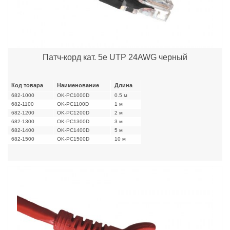
Патч-корд кат. 5е UTP 24AWG черный
Код товара
Наименование
Длина
682-1000
OK-PC1000D
0.5 м
682-1100
OK-PC1100D
1 м
682-1200
OK-PC1200D
2 м
682-1300
OK-PC1300D
3 м
682-1400
OK-PC1400D
5 м
682-1500
OK-PC1500D
10 м