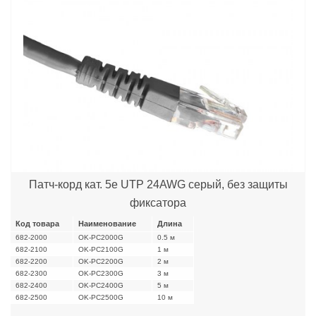
Патч-корд кат. 5е UTP 24AWG серый, без защиты
фиксатора
Код товара
Наименование
Длина
682-2000
OK-PC2000G
0.5 м
682-2100
OK-PC2100G
1 м
682-2200
OK-PC2200G
2 м
682-2300
OK-PC2300G
3 м
682-2400
OK-PC2400G
5 м
682-2500
OK-PC2500G
10 м