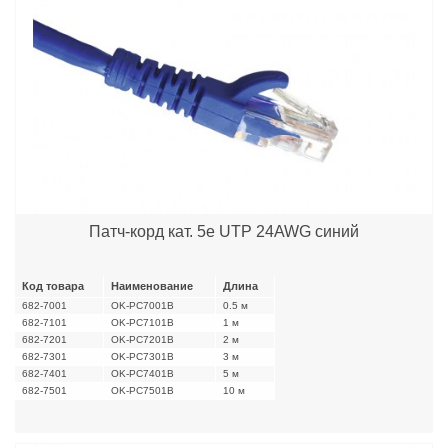
Патч-корд кат. 5е UTP 24AWG синий
Код товара
Наименование
Длина
682-7001
OK-PC7001B
0.5 м
682-7101
OK-PC7101B
1 м
682-7201
OK-PC7201B
2 м
682-7301
OK-PC7301B
3 м
682-7401
OK-PC7401B
5 м
682-7501
OK-PC7501B
10 м