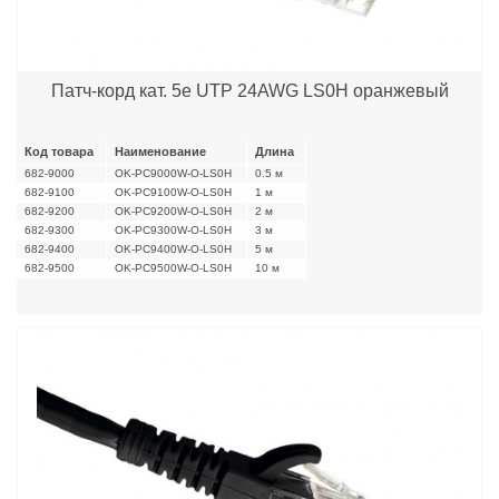
Патч-корд кат. 5е UTP 24AWG LS0H оранжевый
Код товара
Наименование
Длина
682-9000
OK-PC9000W-O-LS0H
0.5 м
682-9100
OK-PC9100W-O-LS0H
1 м
682-9200
OK-PC9200W-O-LS0H
2 м
682-9300
OK-PC9300W-O-LS0H
3 м
682-9400
OK-PC9400W-O-LS0H
5 м
682-9500
OK-PC9500W-O-LS0H
10 м