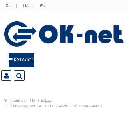
RU
UA
EN
КАТАЛОГ
Главная
Патч–корды
Патч-корд кат. 5е F/UTP 26AWG LS0H оранжевый