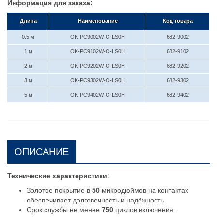
Информация для заказа:
Длина
Наименование
Код товара
0.5 м
OK-PC9002W-O-LS0H
682-9002
1 м
OK-PC9102W-O-LS0H
682-9102
2 м
OK-PC9202W-O-LS0H
682-9202
3 м
OK-PC9302W-O-LS0H
682-9302
5 м
OK-PC9402W-O-LS0H
682-9402
ОПИСАНИЕ
Технические характеристики:
Золотое покрытие в
50
микродюймов на контактах
обеспечивает долговечность и надёжность.
Срок службы не менее
750
циклов включения.