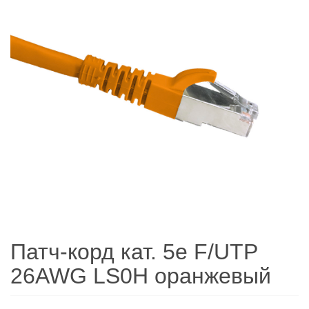
Патч-корд кат. 5е F/UTP
26AWG LS0H оранжевый